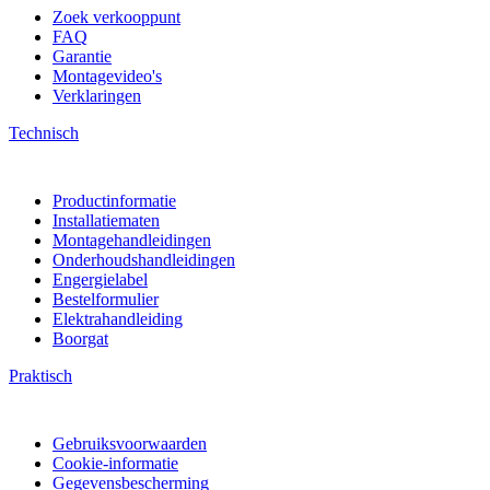
Zoek verkooppunt
FAQ
Garantie
Montagevideo's
Verklaringen
Technisch
Productinformatie
Installatiematen
Montagehandleidingen
Onderhoudshandleidingen
Engergielabel
Bestelformulier
Elektrahandleiding
Boorgat
Praktisch
Gebruiksvoorwaarden
Cookie-informatie
Gegevensbescherming