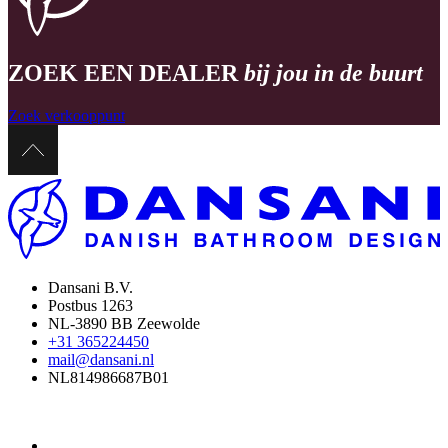
ZOEK EEN DEALER
bij jou in de buurt
Zoek verkooppunt
Dansani B.V.
Postbus 1263
NL-3890 BB Zeewolde
+31 365224450
mail@dansani.nl
NL814986687B01