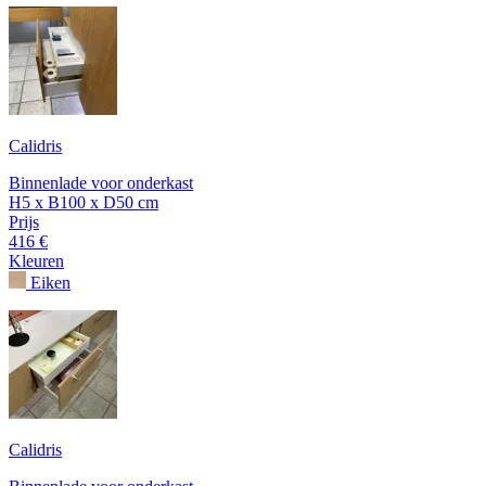
Calidris
Binnenlade voor onderkast
H5 x B100 x D50 cm
Prijs
416 €
Kleuren
Eiken
Calidris