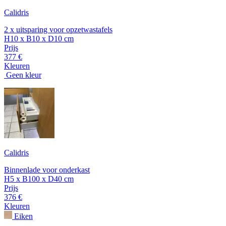
Calidris
2 x uitsparing voor opzetwastafels
H10 x B10 x D10 cm
Prijs
377 €
Kleuren
Geen kleur
Calidris
Binnenlade voor onderkast
H5 x B100 x D40 cm
Prijs
376 €
Kleuren
Eiken