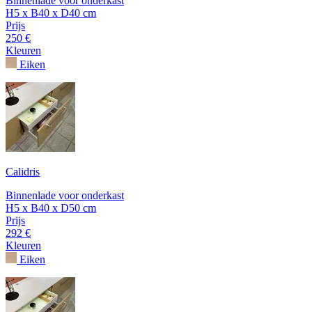
Binnenlade voor onderkast
H5 x B40 x D40 cm
Prijs
250 €
Kleuren
Eiken
Calidris
Binnenlade voor onderkast
H5 x B40 x D50 cm
Prijs
292 €
Kleuren
Eiken