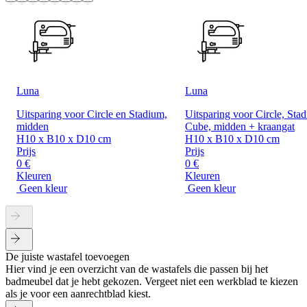
Luna
Luna
Uitsparing voor Circle en Stadium,
Uitsparing voor Circle, Sta
midden
Cube, midden + kraangat
H10 x B10 x D10 cm
H10 x B10 x D10 cm
Prijs
Prijs
0 €
0 €
Kleuren
Kleuren
Geen kleur
Geen kleur
De juiste wastafel toevoegen
Hier vind je een overzicht van de wastafels die passen bij het
badmeubel dat je hebt gekozen. Vergeet niet een werkblad te kiezen
als je voor een aanrechtblad kiest.