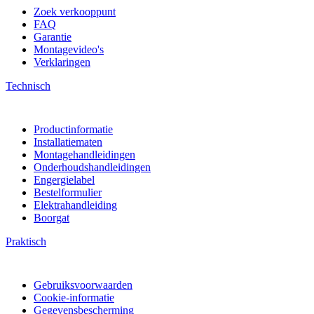
Zoek verkooppunt
FAQ
Garantie
Montagevideo's
Verklaringen
Technisch
Productinformatie
Installatiematen
Montagehandleidingen
Onderhoudshandleidingen
Engergielabel
Bestelformulier
Elektrahandleiding
Boorgat
Praktisch
Gebruiksvoorwaarden
Cookie-informatie
Gegevensbescherming