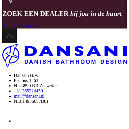
ZOEK EEN DEALER
bij jou in de buurt
Zoek verkooppunt
Dansani B.V.
Postbus 1263
NL-3890 BB Zeewolde
+31 365224450
mail@dansani.nl
NL814986687B01