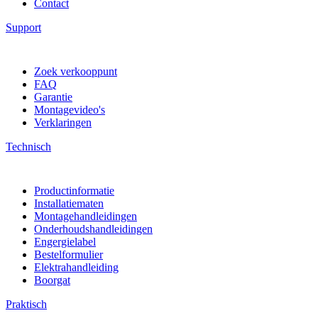
Contact
Support
Zoek verkooppunt
FAQ
Garantie
Montagevideo's
Verklaringen
Technisch
Productinformatie
Installatiematen
Montagehandleidingen
Onderhoudshandleidingen
Engergielabel
Bestelformulier
Elektrahandleiding
Boorgat
Praktisch