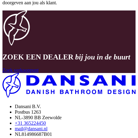
doorgeven aan jou als klant.
ZOEK EEN DEALER
bij jou in de buurt
Zoek verkooppunt
Dansani B.V.
Postbus 1263
NL-3890 BB Zeewolde
+31 365224450
mail@dansani.nl
NL814986687B01