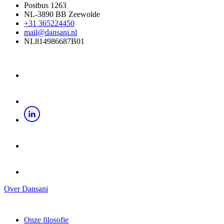
Postbus 1263
NL-3890 BB Zeewolde
+31 365224450
mail@dansani.nl
NL814986687B01
Over Dansani
Onze filosofie