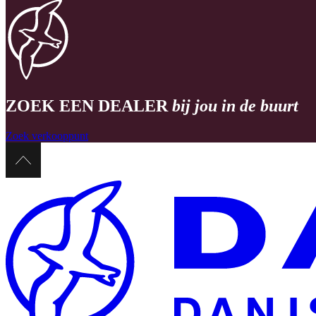
ZOEK EEN DEALER
bij jou in de buurt
Zoek verkooppunt