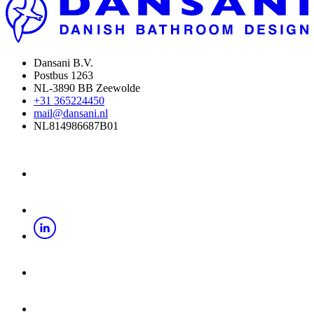
Dansani B.V.
Postbus 1263
NL-3890 BB Zeewolde
+31 365224450
mail@dansani.nl
NL814986687B01