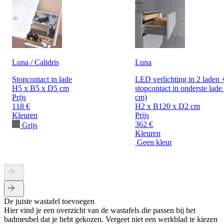
Luna / Calidris
Luna
Stopcontact in lade
LED verlichting in 2 laden 
H5 x B5 x D5 cm
stopcontact in onderste lade
Prijs
cm)
118 €
H2 x B120 x D2 cm
Kleuren
Prijs
362 €
Grijs
Kleuren
Geen kleur
De juiste wastafel toevoegen
Hier vind je een overzicht van de wastafels die passen bij het
badmeubel dat je hebt gekozen. Vergeet niet een werkblad te kiezen