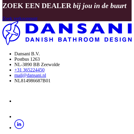
ZOEK EEN DEALER
bij jou in de buurt
Zoek verkooppunt
Dansani B.V.
Postbus 1263
NL-3890 BB Zeewolde
+31 365224450
mail@dansani.nl
NL814986687B01