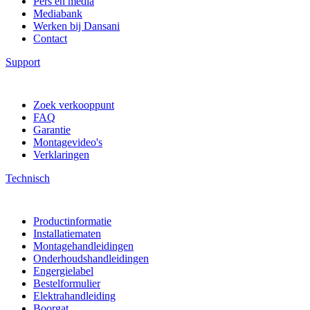
Pers en media
Mediabank
Werken bij Dansani
Contact
Support
Zoek verkooppunt
FAQ
Garantie
Montagevideo's
Verklaringen
Technisch
Productinformatie
Installatiematen
Montagehandleidingen
Onderhoudshandleidingen
Engergielabel
Bestelformulier
Elektrahandleiding
Boorgat