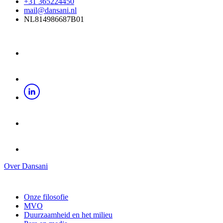
+31 365224450
mail@dansani.nl
NL814986687B01
Over Dansani
Onze filosofie
MVO
Duurzaamheid en het milieu