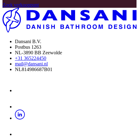
Zoek verkooppunt
Dansani B.V.
Postbus 1263
NL-3890 BB Zeewolde
+31 365224450
mail@dansani.nl
NL814986687B01