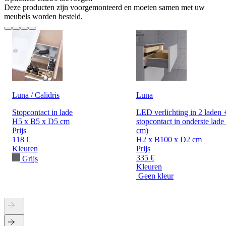
Deze producten zijn voorgemonteerd en moeten samen met uw
meubels worden besteld.
Luna / Calidris
Luna
Stopcontact in lade
LED verlichting in 2 laden 
H5 x B5 x D5 cm
stopcontact in onderste lade
Prijs
cm)
118 €
H2 x B100 x D2 cm
Kleuren
Prijs
335 €
Grijs
Kleuren
Geen kleur