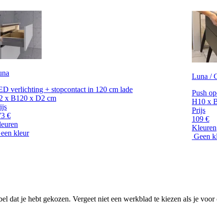
una
Luna / C
D verlichting + stopcontact in 120 cm lade
Push op
2 x B120 x D2 cm
H10 x 
ijs
Prijs
73 €
109 €
leuren
Kleuren
een kleur
Geen k
el dat je hebt gekozen. Vergeet niet een werkblad te kiezen als je voor 