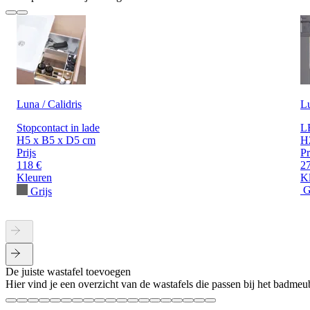
Luna / Calidris
L
Stopcontact in lade
LE
H5 x B5 x D5 cm
H
Prijs
Pr
118 €
2
Kleuren
K
G
Grijs
De juiste wastafel toevoegen
Hier vind je een overzicht van de wastafels die passen bij het badmeub