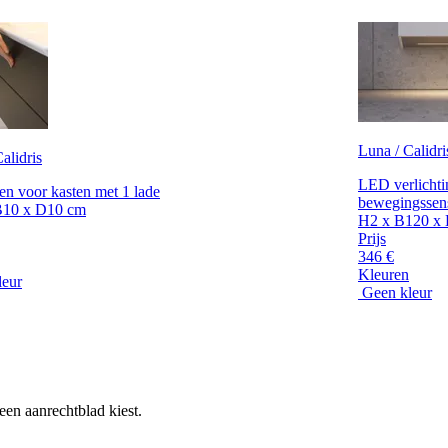
Luna / Calidri
alidris
LED verlichti
en voor kasten met 1 lade
bewegingssen
B10 x D10 cm
H2 x B120 x
Prijs
346 €
Kleuren
leur
Geen kleur
een aanrechtblad kiest.