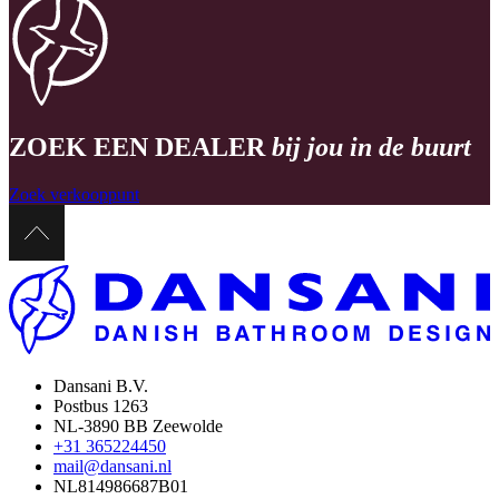
ZOEK EEN DEALER
bij jou in de buurt
Zoek verkooppunt
Dansani B.V.
Postbus 1263
NL-3890 BB Zeewolde
+31 365224450
mail@dansani.nl
NL814986687B01