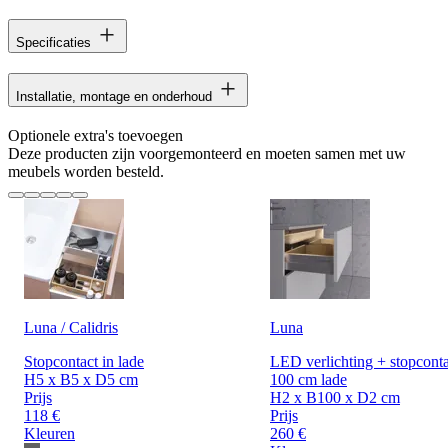
Specificaties
Installatie, montage en onderhoud
Optionele extra's toevoegen
Deze producten zijn voorgemonteerd en moeten samen met uw
meubels worden besteld.
Luna / Calidris
Luna
Stopcontact in lade
LED verlichting + stopconta
H5 x B5 x D5 cm
100 cm lade
Prijs
H2 x B100 x D2 cm
118 €
Prijs
Kleuren
260 €