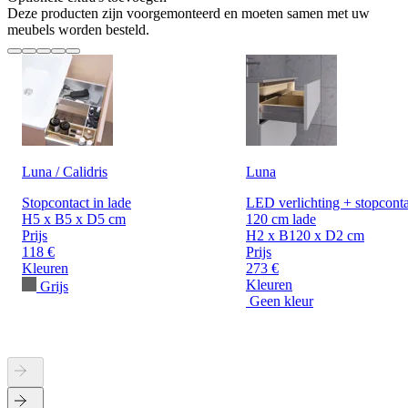
Deze producten zijn voorgemonteerd en moeten samen met uw
meubels worden besteld.
Luna / Calidris
Luna
Stopcontact in lade
LED verlichting + stopconta
H5 x B5 x D5 cm
120 cm lade
Prijs
H2 x B120 x D2 cm
118 €
Prijs
Kleuren
273 €
Kleuren
Grijs
Geen kleur