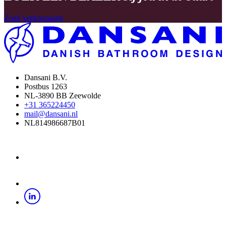
Zoek verkooppunt
Dansani B.V.
Postbus 1263
NL-3890 BB Zeewolde
+31 365224450
mail@dansani.nl
NL814986687B01