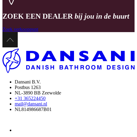
ZOEK EEN DEALER
bij jou in de buurt
Zoek verkooppunt
Dansani B.V.
Postbus 1263
NL-3890 BB Zeewolde
+31 365224450
mail@dansani.nl
NL814986687B01