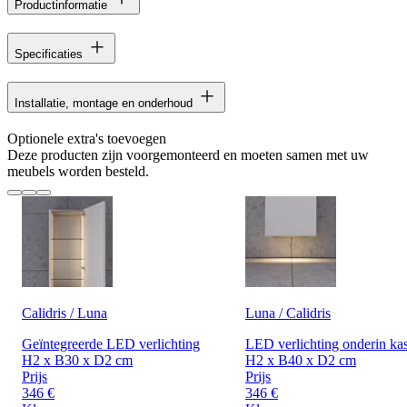
Productinformatie
Specificaties
Installatie, montage en onderhoud
Optionele extra's toevoegen
Deze producten zijn voorgemonteerd en moeten samen met uw
meubels worden besteld.
Calidris / Luna
Luna / Calidris
Geïntegreerde LED verlichting
LED verlichting onderin kas
H2 x B30 x D2 cm
H2 x B40 x D2 cm
Prijs
Prijs
346 €
346 €