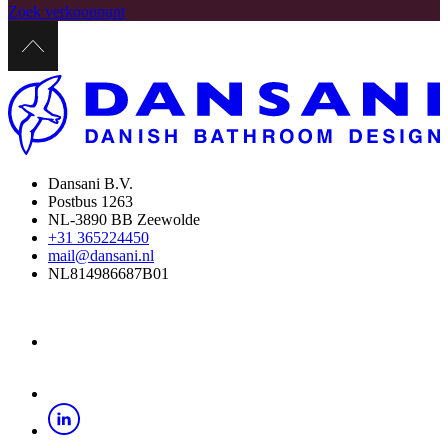
Zoek verkooppunt
Dansani B.V.
Postbus 1263
NL-3890 BB Zeewolde
+31 365224450
mail@dansani.nl
NL814986687B01