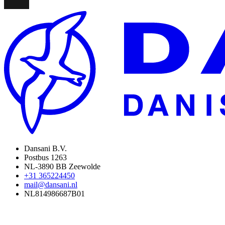
Dansani B.V.
Postbus 1263
NL-3890 BB Zeewolde
+31 365224450
mail@dansani.nl
NL814986687B01