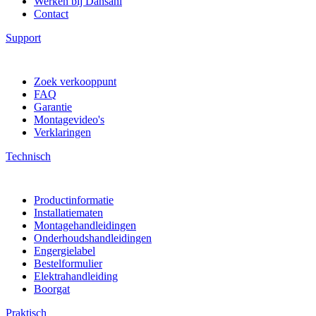
Werken bij Dansani
Contact
Support
Zoek verkooppunt
FAQ
Garantie
Montagevideo's
Verklaringen
Technisch
Productinformatie
Installatiematen
Montagehandleidingen
Onderhoudshandleidingen
Engergielabel
Bestelformulier
Elektrahandleiding
Boorgat
Praktisch