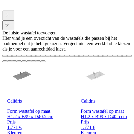
De juiste wastafel toevoegen
Hier vind je een overzicht van de wastafels die passen bij het
badmeubel dat je hebt gekozen. Vergeet niet een werkblad te kiezen
als je voor een aanrechtblad kiest.
Calidris
Calidris
Form wastafel op maat
Form wastafel op maat
H1.2 x B99 x D40.5 cm
H1.2 x B99 x D40.5 cm
Prijs
Prijs
1.771 €
1.771 €
Kleuren
Kleuren