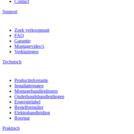
Contact
Support
Zoek verkooppunt
FAQ
Garantie
Montagevideo's
Verklaringen
Technisch
Productinformatie
Installatiematen
Montagehandleidingen
Onderhoudshandleidingen
Engergielabel
Bestelformulier
Elektrahandleiding
Boorgat
Praktisch