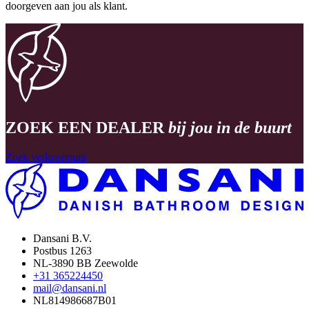
doorgeven aan jou als klant.
ZOEK EEN DEALER
bij jou in de buurt
Zoek verkooppunt
Dansani B.V.
Postbus 1263
NL-3890 BB Zeewolde
+31 365224450
mail@dansani.nl
NL814986687B01