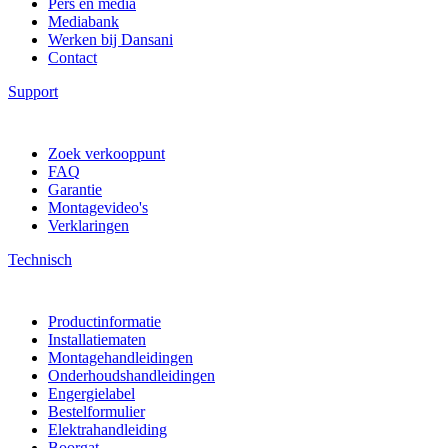
Pers en media
Mediabank
Werken bij Dansani
Contact
Support
Zoek verkooppunt
FAQ
Garantie
Montagevideo's
Verklaringen
Technisch
Productinformatie
Installatiematen
Montagehandleidingen
Onderhoudshandleidingen
Engergielabel
Bestelformulier
Elektrahandleiding
Boorgat