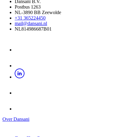
Dansani B.V.
Postbus 1263
NL-3890 BB Zeewolde
+31 365224450
mail@dansani.nl
NL814986687B01
Over Dansani