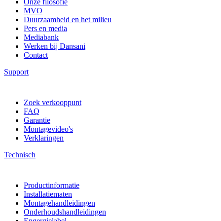
Onze filosofie
MVO
Duurzaamheid en het milieu
Pers en media
Mediabank
Werken bij Dansani
Contact
Support
Zoek verkooppunt
FAQ
Garantie
Montagevideo's
Verklaringen
Technisch
Productinformatie
Installatiematen
Montagehandleidingen
Onderhoudshandleidingen
Engergielabel