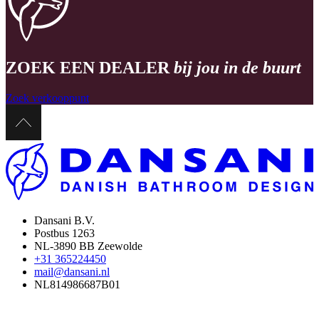
ZOEK EEN DEALER
bij jou in de buurt
Zoek verkooppunt
Dansani B.V.
Postbus 1263
NL-3890 BB Zeewolde
+31 365224450
mail@dansani.nl
NL814986687B01