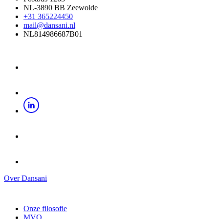
NL-3890 BB Zeewolde
+31 365224450
mail@dansani.nl
NL814986687B01
Over Dansani
Onze filosofie
MVO