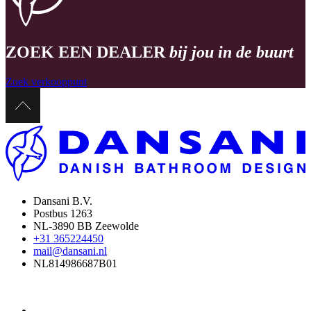
ZOEK EEN DEALER
bij jou in de buurt
Zoek verkooppunt
Dansani B.V.
Postbus 1263
NL-3890 BB Zeewolde
+31 365224450
mail@dansani.nl
NL814986687B01