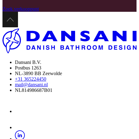
Zoek verkooppunt
Dansani B.V.
Postbus 1263
NL-3890 BB Zeewolde
+31 365224450
mail@dansani.nl
NL814986687B01