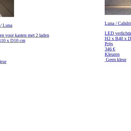
Luna / Calidri
 / Luna
LED verlichti
en voor kasten met 2 laden
H2 x B40 x 
B10 x D10 cm
Prijs
346 €
Kleuren
Geen kleur
leur