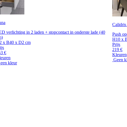
una
Calidris
D verlichting in 2 laden + stopcontact in onderste lade (40
Push op
m)
H10 x 
2 x B40 x D2 cm
Prijs
ijs
219 €
53 €
Kleuren
leuren
Geen k
een kleur