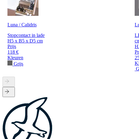
Luna / Calidris
L
Stopcontact in lade
LE
H5 x B5 x D5 cm
c
Prijs
H
118 €
Pr
Kleuren
2
K
Grijs
G