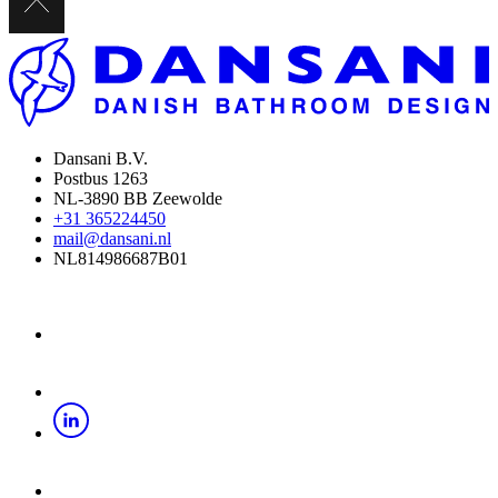
Dansani B.V.
Postbus 1263
NL-3890 BB Zeewolde
+31 365224450
mail@dansani.nl
NL814986687B01