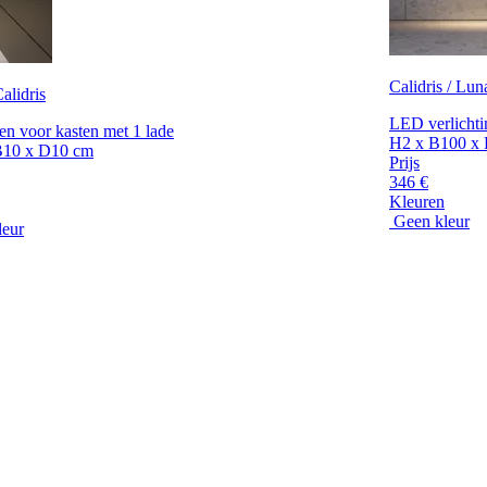
Calidris / Lun
alidris
LED verlichti
en voor kasten met 1 lade
H2 x B100 x
B10 x D10 cm
Prijs
346 €
Kleuren
Geen kleur
leur