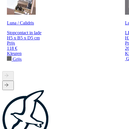
Luna / Calidris
L
Stopcontact in lade
LE
H5 x B5 x D5 cm
H
Prijs
Pr
118 €
2
Kleuren
K
G
Grijs