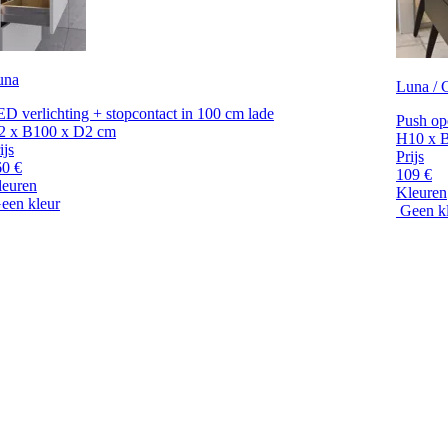
una
Luna / C
D verlichting + stopcontact in 100 cm lade
Push op
2 x B100 x D2 cm
H10 x 
ijs
Prijs
60 €
109 €
leuren
Kleuren
een kleur
Geen k