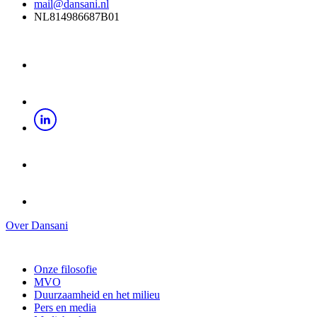
mail@dansani.nl
NL814986687B01
Over Dansani
Onze filosofie
MVO
Duurzaamheid en het milieu
Pers en media