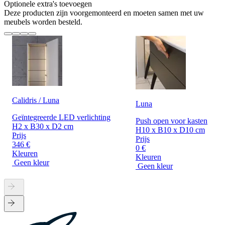
Optionele extra's toevoegen
Deze producten zijn voorgemonteerd en moeten samen met uw
meubels worden besteld.
Calidris / Luna
Luna
Geïntegreerde LED verlichting
Push open voor kasten
H2 x B30 x D2 cm
H10 x B10 x D10 cm
Prijs
Prijs
346 €
0 €
Kleuren
Kleuren
Geen kleur
Geen kleur