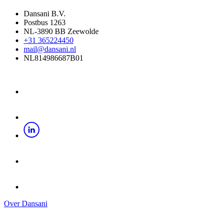
Dansani B.V.
Postbus 1263
NL-3890 BB Zeewolde
+31 365224450
mail@dansani.nl
NL814986687B01
Over Dansani