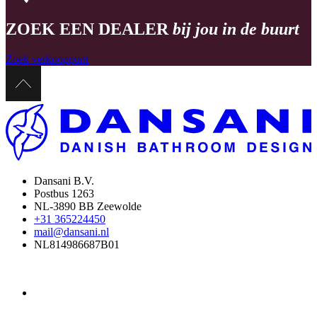
ZOEK EEN DEALER
bij jou in de buurt
Zoek verkooppunt
Dansani B.V.
Postbus 1263
NL-3890 BB Zeewolde
+31 365224450
mail@dansani.nl
NL814986687B01