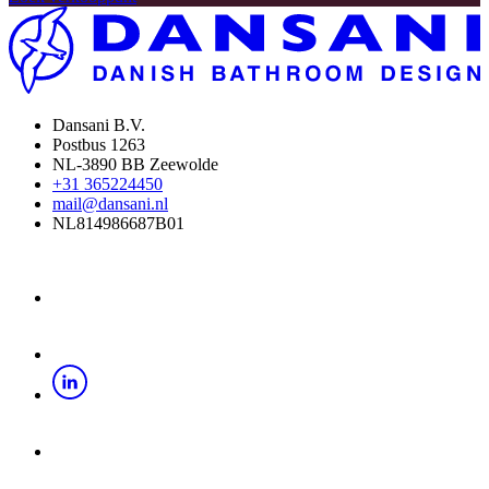
Dansani B.V.
Postbus 1263
NL-3890 BB Zeewolde
+31 365224450
mail@dansani.nl
NL814986687B01