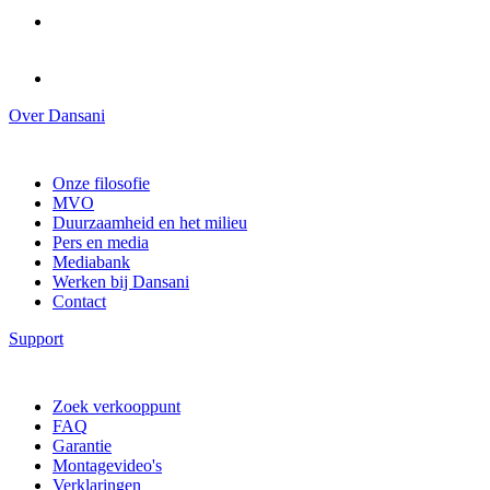
Over Dansani
Onze filosofie
MVO
Duurzaamheid en het milieu
Pers en media
Mediabank
Werken bij Dansani
Contact
Support
Zoek verkooppunt
FAQ
Garantie
Montagevideo's
Verklaringen