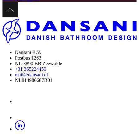
Dansani B.V.
Postbus 1263
NL-3890 BB Zeewolde
+31 365224450
mail@dansani.nl
NL814986687B01