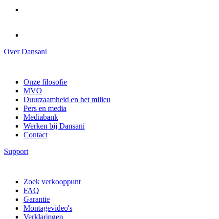
Over Dansani
Onze filosofie
MVO
Duurzaamheid en het milieu
Pers en media
Mediabank
Werken bij Dansani
Contact
Support
Zoek verkooppunt
FAQ
Garantie
Montagevideo's
Verklaringen