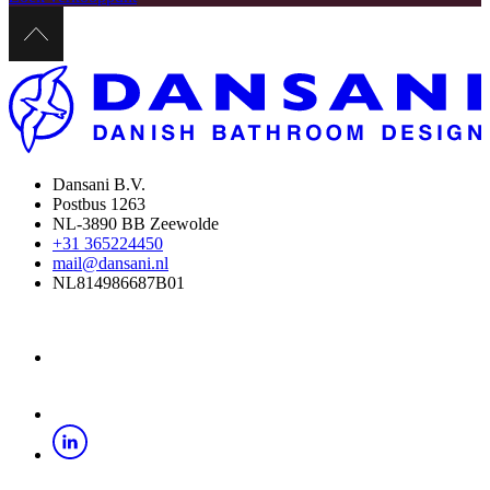
Dansani B.V.
Postbus 1263
NL-3890 BB Zeewolde
+31 365224450
mail@dansani.nl
NL814986687B01