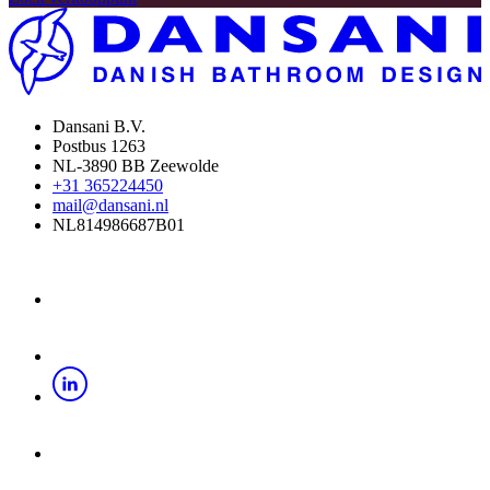
Dansani B.V.
Postbus 1263
NL-3890 BB Zeewolde
+31 365224450
mail@dansani.nl
NL814986687B01