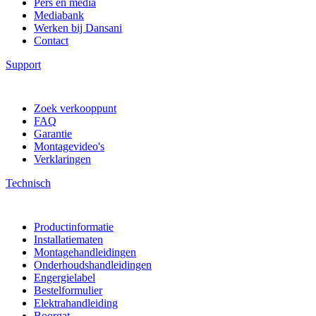
Pers en media
Mediabank
Werken bij Dansani
Contact
Support
Zoek verkooppunt
FAQ
Garantie
Montagevideo's
Verklaringen
Technisch
Productinformatie
Installatiematen
Montagehandleidingen
Onderhoudshandleidingen
Engergielabel
Bestelformulier
Elektrahandleiding
Boorgat