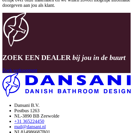
doorgeven aan jou als klant.
ZOEK EEN DEALER
bij jou in de buurt
Zoek verkooppunt
Dansani B.V.
Postbus 1263
NL-3890 BB Zeewolde
+31 365224450
mail@dansani.nl
NL814986687B01