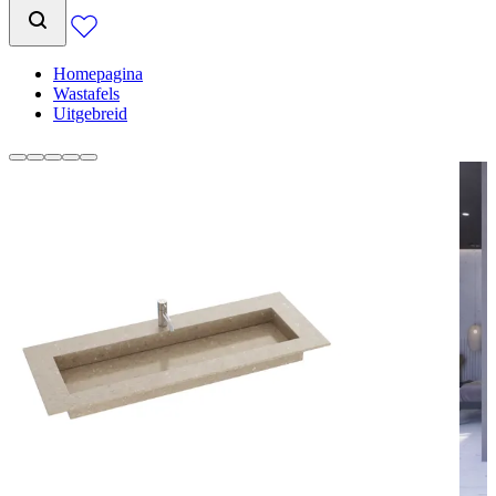
Homepagina
Wastafels
Uitgebreid