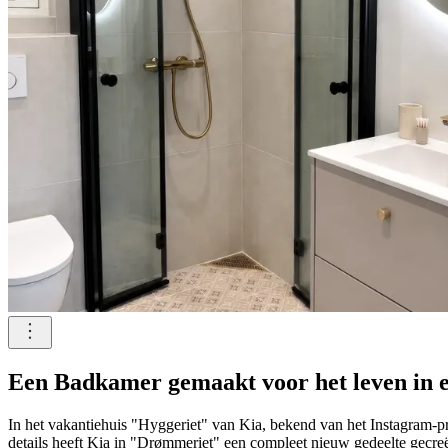
Een Badkamer gemaakt voor het leven in e
In het vakantiehuis "Hyggeriet" van Kia, bekend van het Instagram-pr
details heeft Kia in "Drømmeriet" een compleet nieuw gedeelte gecre