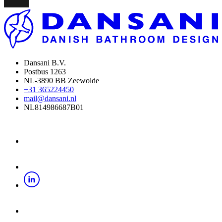
Dansani B.V.
Postbus 1263
NL-3890 BB Zeewolde
+31 365224450
mail@dansani.nl
NL814986687B01