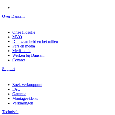
Over Dansani
Onze filosofie
MVO
Duurzaamheid en het milieu
Pers en media
Mediabank
Werken bij Dansani
Contact
Support
Zoek verkooppunt
FAQ
Garantie
Montagevideo's
Verklaringen
Technisch