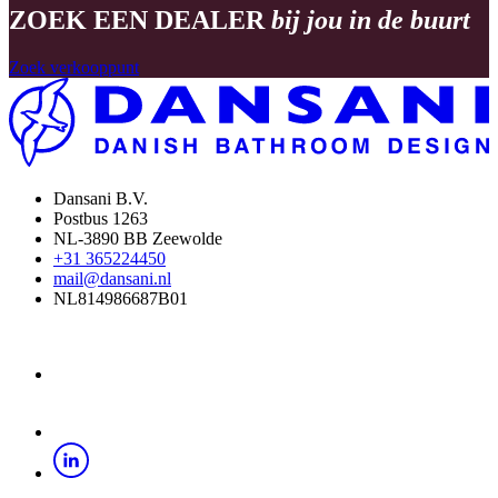
ZOEK EEN DEALER
bij jou in de buurt
Zoek verkooppunt
Dansani B.V.
Postbus 1263
NL-3890 BB Zeewolde
+31 365224450
mail@dansani.nl
NL814986687B01