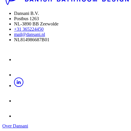
Dansani B.V.
Postbus 1263
NL-3890 BB Zeewolde
+31 365224450
mail@dansani.nl
NL814986687B01
Over Dansani