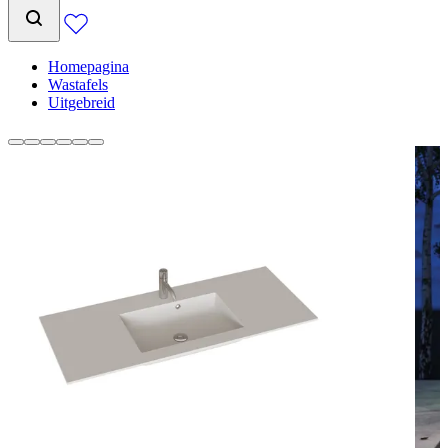
Homepagina
Wastafels
Uitgebreid