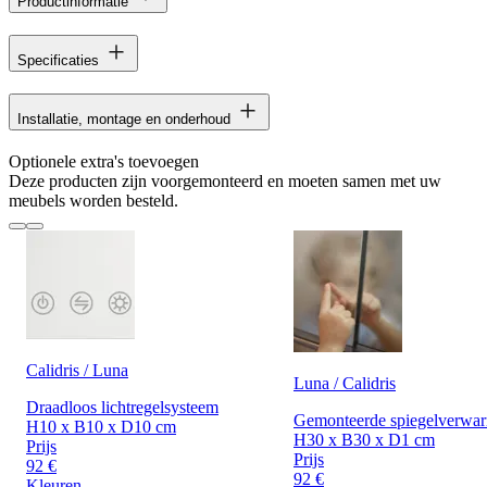
Productinformatie
Specificaties
Installatie, montage en onderhoud
Optionele extra's toevoegen
Deze producten zijn voorgemonteerd en moeten samen met uw
meubels worden besteld.
Calidris / Luna
Luna / Calidris
Draadloos lichtregelsysteem
Gemonteerde spiegelverwa
H10 x B10 x D10 cm
H30 x B30 x D1 cm
Prijs
Prijs
92 €
92 €
Kleuren