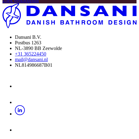
Zoek verkooppunt
Dansani B.V.
Postbus 1263
NL-3890 BB Zeewolde
+31 365224450
mail@dansani.nl
NL814986687B01