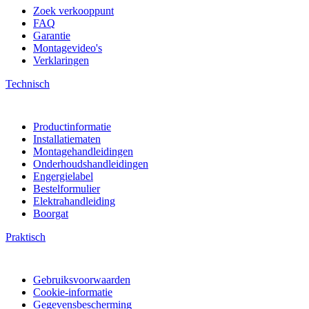
Zoek verkooppunt
FAQ
Garantie
Montagevideo's
Verklaringen
Technisch
Productinformatie
Installatiematen
Montagehandleidingen
Onderhoudshandleidingen
Engergielabel
Bestelformulier
Elektrahandleiding
Boorgat
Praktisch
Gebruiksvoorwaarden
Cookie-informatie
Gegevensbescherming