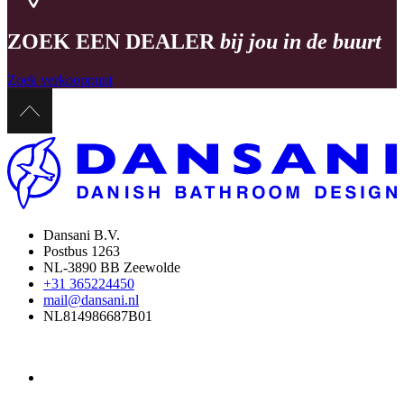
ZOEK EEN DEALER
bij jou in de buurt
Zoek verkooppunt
Dansani B.V.
Postbus 1263
NL-3890 BB Zeewolde
+31 365224450
mail@dansani.nl
NL814986687B01