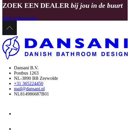
ZOEK EEN DEALER
bij jou in de buurt
Zoek verkooppunt
Dansani B.V.
Postbus 1263
NL-3890 BB Zeewolde
+31 365224450
mail@dansani.nl
NL814986687B01