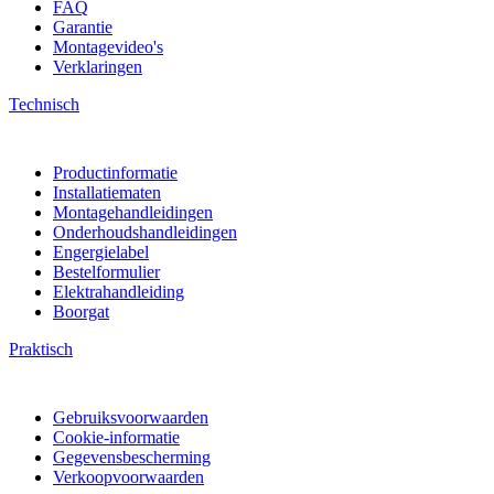
FAQ
Garantie
Montagevideo's
Verklaringen
Technisch
Productinformatie
Installatiematen
Montagehandleidingen
Onderhoudshandleidingen
Engergielabel
Bestelformulier
Elektrahandleiding
Boorgat
Praktisch
Gebruiksvoorwaarden
Cookie-informatie
Gegevensbescherming
Verkoopvoorwaarden