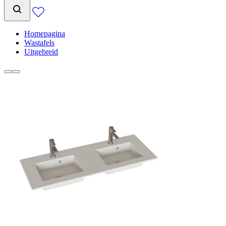
Homepagina
Wastafels
Uitgebreid