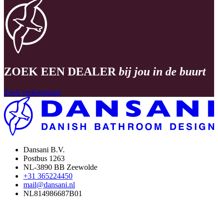
ZOEK EEN DEALER
bij jou in de buurt
Zoek verkooppunt
Dansani B.V.
Postbus 1263
NL-3890 BB Zeewolde
+31 365224450
mail@dansani.nl
NL814986687B01