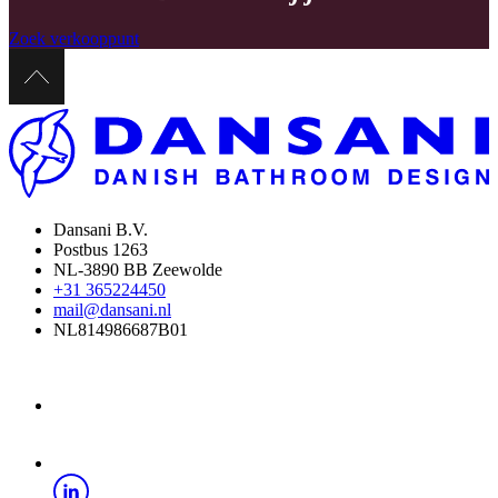
Zoek verkooppunt
Dansani B.V.
Postbus 1263
NL-3890 BB Zeewolde
+31 365224450
mail@dansani.nl
NL814986687B01