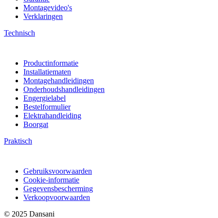
Montagevideo's
Verklaringen
Technisch
Productinformatie
Installatiematen
Montagehandleidingen
Onderhoudshandleidingen
Engergielabel
Bestelformulier
Elektrahandleiding
Boorgat
Praktisch
Gebruiksvoorwaarden
Cookie-informatie
Gegevensbescherming
Verkoopvoorwaarden
© 2025 Dansani