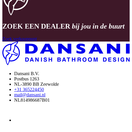
ZOEK EEN DEALER
bij jou in de buurt
Zoek verkooppunt
Dansani B.V.
Postbus 1263
NL-3890 BB Zeewolde
+31 365224450
mail@dansani.nl
NL814986687B01