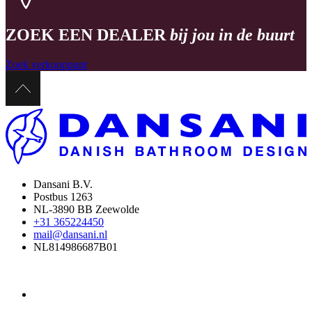
ZOEK EEN DEALER
bij jou in de buurt
Zoek verkooppunt
Dansani B.V.
Postbus 1263
NL-3890 BB Zeewolde
+31 365224450
mail@dansani.nl
NL814986687B01